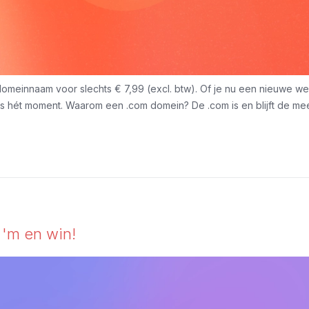
omeinnaam voor slechts € 7,99 (excl. btw). Of je nu een nieuwe webs
 is hét moment. Waarom een .com domein? De .com is en blijft de me
l 'm en win!