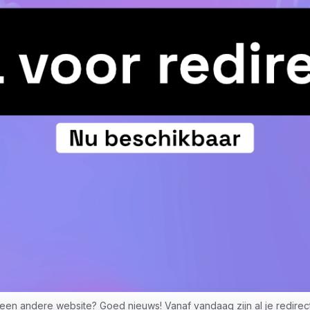
een andere website? Goed nieuws! Vanaf vandaag zijn al je redirects