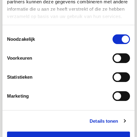
partners kunnen deze gegevens combineren met andere
informatie die u aan ze heeft verstrekt of die ze hebben
Domein verhuizen
verzameld op basis van uw gebruik van hun services.
Verhuis je domeinnaam naar ons.
Let op:
Staat er een website / e-mail op?
Toestemmingsselectie
Kies dan voor de optie
Gebruik eigen
Noodzakelijk
domeinnaam.
Voorkeuren
Gebruik eigen domeinnaam
Kies je bestaande domein en verhuis je
Statistieken
domein later.
Let op:
Wil je je website / e-mail
Marketing
verhuizen? Kies dan deze optie.
Details tonen
Gebruik subdomein
Gebruik een domein van Theory7.