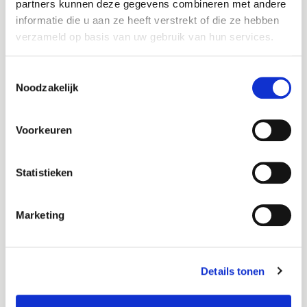
partners kunnen deze gegevens combineren met andere
informatie die u aan ze heeft verstrekt of die ze hebben
Domein verhuizen
verzameld op basis van uw gebruik van hun services.
Verhuis je domeinnaam naar ons.
Let op:
Staat er een website / e-mail op?
Toestemmingsselectie
Kies dan voor de optie
Gebruik eigen
Noodzakelijk
domeinnaam.
Voorkeuren
Gebruik eigen domeinnaam
Kies je bestaande domein en verhuis je
Statistieken
domein later.
Let op:
Wil je je website / e-mail
Marketing
verhuizen? Kies dan deze optie.
Details tonen
Gebruik subdomein
Gebruik een domein van Theory7.