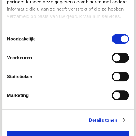
partners kunnen deze gegevens combineren met andere
informatie die u aan ze heeft verstrekt of die ze hebben
Domein verhuizen
verzameld op basis van uw gebruik van hun services.
Verhuis je domeinnaam naar ons.
Let op:
Staat er een website / e-mail op?
Toestemmingsselectie
Kies dan voor de optie
Gebruik eigen
Noodzakelijk
domeinnaam.
Voorkeuren
Gebruik eigen domeinnaam
Kies je bestaande domein en verhuis je
Statistieken
domein later.
Let op:
Wil je je website / e-mail
Marketing
verhuizen? Kies dan deze optie.
Details tonen
Gebruik subdomein
Gebruik een domein van Theory7.